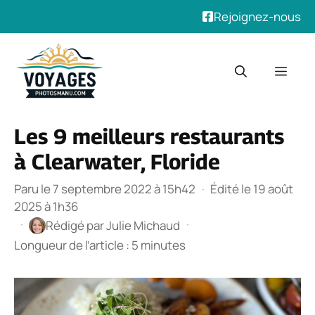
Rejoignez-nous
Aller
au
Men
contenu
Les 9 meilleurs restaurants
à Clearwater, Floride
Paru le 7 septembre 2022 à 15h42
·
Édité le 19 août
2025 à 1h36
·
·
Rédigé par
Julie Michaud
Longueur de l’article : 5 minutes