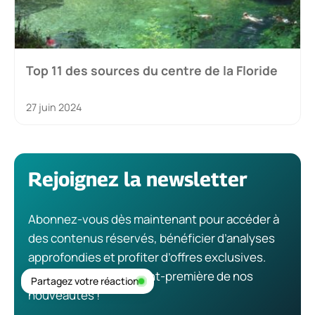
Top 11 des sources du centre de la Floride
27 juin 2024
Rejoignez la newsletter
Abonnez-vous dès maintenant pour accéder à
des contenus réservés, bénéficier d’analyses
approfondies et profiter d’offres exclusives.
Restez informé en avant-première de nos
Partagez votre réaction
nouveautés !