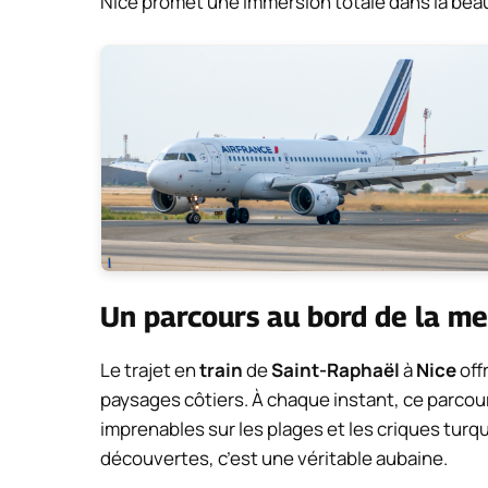
Nice promet une immersion totale dans la beauté
Un parcours au bord de la me
Le trajet en
train
de
Saint-Raphaël
à
Nice
off
paysages côtiers. À chaque instant, ce parcou
imprenables sur les plages et les criques turq
découvertes, c’est une véritable aubaine.