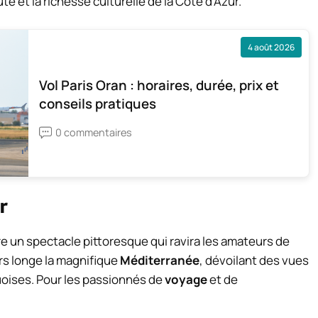
 et la richesse culturelle de la Côte d’Azur.
4 août 2026
Vol Paris Oran : horaires, durée, prix et
conseils pratiques
0 commentaires
r
re un spectacle pittoresque qui ravira les amateurs de
rs longe la magnifique
Méditerranée
, dévoilant des vues
uoises. Pour les passionnés de
voyage
et de