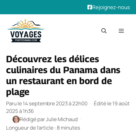
Rejoignez-nous
Aller
au
Men
contenu
Découvrez les délices
culinaires du Panama dans
un restaurant en bord de
plage
Paru le 14 septembre 2023 à 22h00
·
Édité le 19 août
2025 à 1h36
·
·
Rédigé par
Julie Michaud
Longueur de l’article : 8 minutes