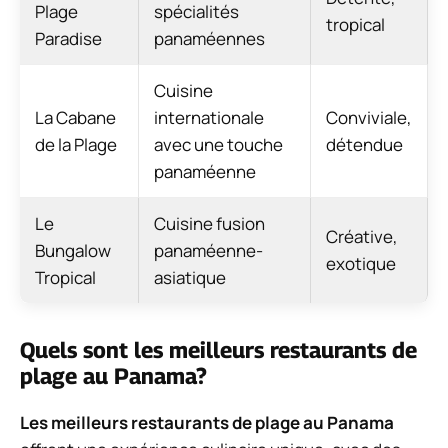
Plage
spécialités
tropical
Paradise
panaméennes
Cuisine
La Cabane
internationale
Conviviale,
de la Plage
avec une touche
détendue
panaméenne
Le
Cuisine fusion
Créative,
Bungalow
panaméenne-
exotique
Tropical
asiatique
Quels sont les meilleurs restaurants de
plage au Panama?
Les meilleurs restaurants de plage au Panama