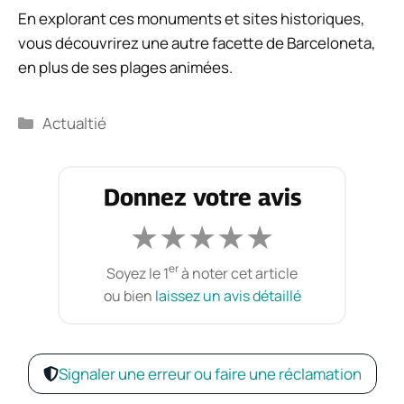
En explorant ces monuments et sites historiques,
vous découvrirez une autre facette de Barceloneta,
en plus de ses plages animées.
Catégories
Actualtié
Donnez votre avis
★
★
★
★
★
er
Soyez le 1
à noter cet article
ou bien
laissez un avis détaillé
Signaler une erreur ou faire une réclamation