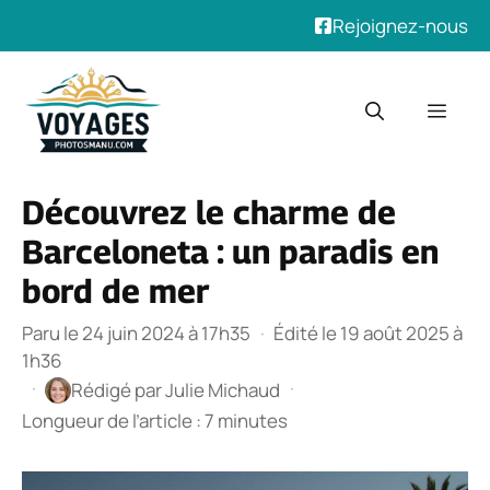
Rejoignez-nous
Aller
au
Men
contenu
Découvrez le charme de
Barceloneta : un paradis en
bord de mer
Paru le 24 juin 2024 à 17h35
·
Édité le 19 août 2025 à
1h36
·
·
Rédigé par
Julie Michaud
Longueur de l’article : 7 minutes