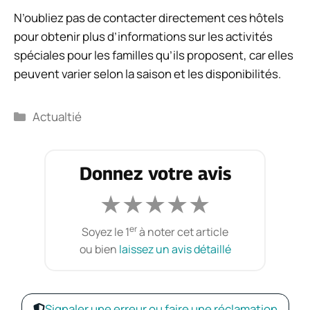
N’oubliez pas de contacter directement ces hôtels
pour obtenir plus d’informations sur les activités
spéciales pour les familles qu’ils proposent, car elles
peuvent varier selon la saison et les disponibilités.
Catégories
Actualtié
Donnez votre avis
★
★
★
★
★
er
Soyez le 1
à noter cet article
ou bien
laissez un avis détaillé
Signaler une erreur ou faire une réclamation