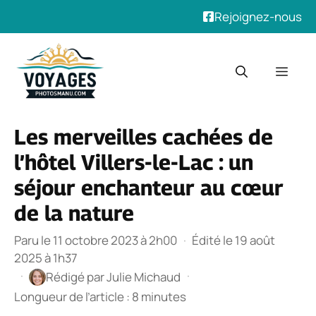
Rejoignez-nous
Aller
au
Men
contenu
Les merveilles cachées de
l’hôtel Villers-le-Lac : un
séjour enchanteur au cœur
de la nature
Paru le 11 octobre 2023 à 2h00
·
Édité le 19 août
2025 à 1h37
·
·
Rédigé par
Julie Michaud
Longueur de l’article : 8 minutes