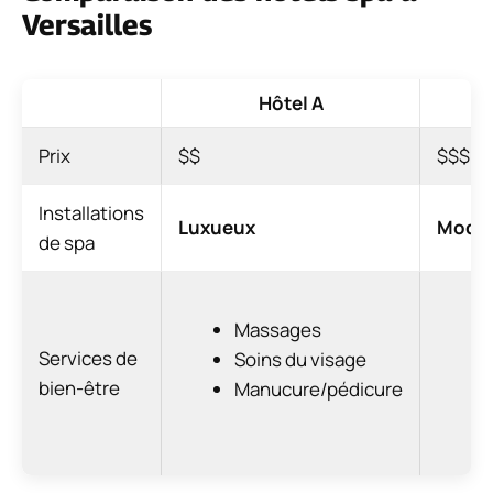
Versailles
Hôtel A
H
Prix
$$
$$$
Installations
Luxueux
Mode
de spa
Massages
Services de
Soins du visage
bien-être
Manucure/pédicure