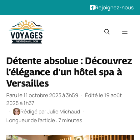
Rejoignez-nous
Aller
au
Men
contenu
Détente absolue : Découvrez
l’élégance d’un hôtel spa à
Versailles
Paru le 11 octobre 2023 à 3h59
·
Édité le 19 août
2025 à 1h37
·
·
Rédigé par
Julie Michaud
Longueur de l’article : 7 minutes