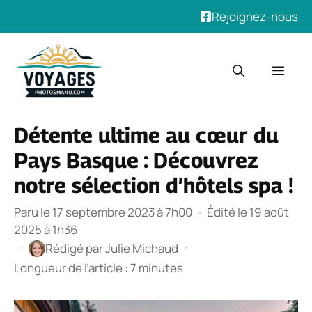
Rejoignez-nous
Aller
au
Men
contenu
Détente ultime au cœur du
Pays Basque : Découvrez
notre sélection d’hôtels spa !
Paru le 17 septembre 2023 à 7h00
·
Édité le 19 août
2025 à 1h36
·
·
Rédigé par
Julie Michaud
Longueur de l’article : 7 minutes