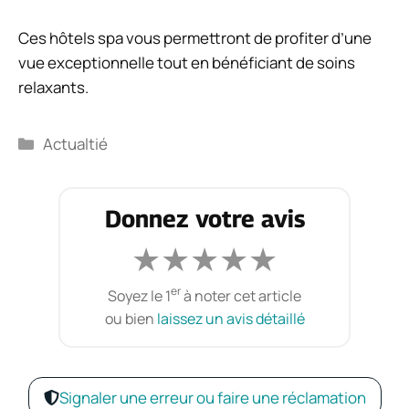
Ces hôtels spa vous permettront de profiter d’une
vue exceptionnelle tout en bénéficiant de soins
relaxants.
Catégories
Actualtié
Donnez votre avis
★
★
★
★
★
er
Soyez le 1
à noter cet article
ou bien
laissez un avis détaillé
Signaler une erreur ou faire une réclamation