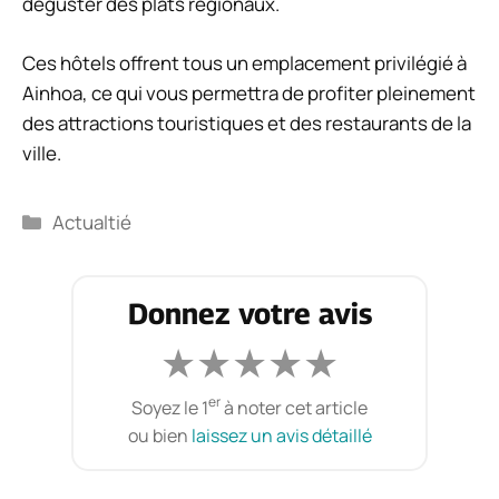
déguster des plats régionaux.
Ces hôtels offrent tous un emplacement privilégié à
Ainhoa, ce qui vous permettra de profiter pleinement
des attractions touristiques et des restaurants de la
ville.
Catégories
Actualtié
Donnez votre avis
★
★
★
★
★
er
Soyez le 1
à noter cet article
ou bien
laissez un avis détaillé