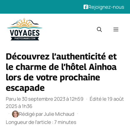
Rejoignez-nous
Aller
au
Men
contenu
Découvrez l’authenticité et
le charme de l’hôtel Ainhoa
lors de votre prochaine
escapade
Paru le 30 septembre 2023 à 12h59
·
Édité le 19 août
2025 à 1h36
·
·
Rédigé par
Julie Michaud
Longueur de l’article : 7 minutes