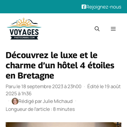
Rejoignez-nous
Aller
au
Men
contenu
Découvrez le luxe et le
charme d’un hôtel 4 étoiles
en Bretagne
Paru le 18 septembre 2023 à 23h00
·
Édité le 19 août
2025 à 1h36
·
·
Rédigé par
Julie Michaud
Longueur de l’article : 8 minutes