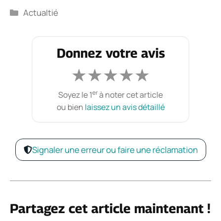
Catégories
Actualtié
Donnez votre avis
★
★
★
★
★
er
Soyez le 1
à noter cet article
ou bien
laissez un avis détaillé
Signaler une erreur ou faire une réclamation
Partagez cet article maintenant !