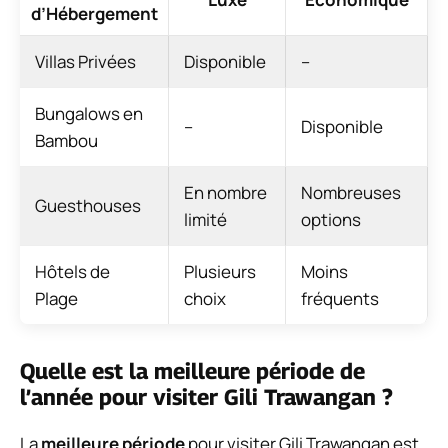
d’Hébergement
Villas Privées
Disponible
–
Bungalows en
–
Disponible
Bambou
En nombre
Nombreuses
Guesthouses
limité
options
Hôtels de
Plusieurs
Moins
Plage
choix
fréquents
Quelle est la meilleure période de
l’année pour visiter Gili Trawangan ?
La
meilleure période
pour visiter Gili Trawangan est