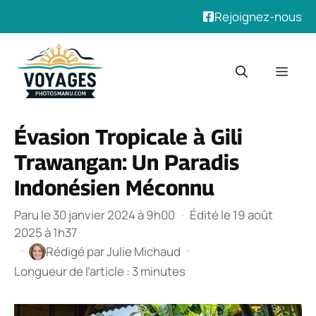
Rejoignez-nous
Aller
au
Men
contenu
Évasion Tropicale à Gili
Trawangan: Un Paradis
Indonésien Méconnu
Paru le 30 janvier 2024 à 9h00
·
Édité le 19 août
2025 à 1h37
·
·
Rédigé par
Julie Michaud
Longueur de l’article : 3 minutes