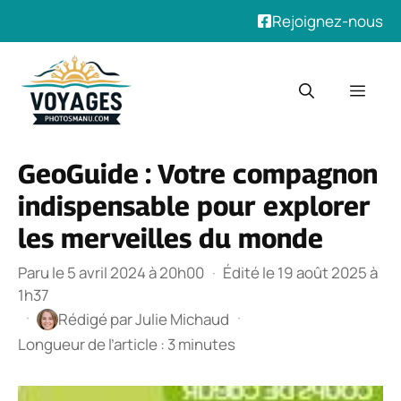
Rejoignez-nous
Aller
au
Men
contenu
GeoGuide : Votre compagnon
indispensable pour explorer
les merveilles du monde
Paru le 5 avril 2024 à 20h00
·
Édité le 19 août 2025 à
1h37
·
·
Rédigé par
Julie Michaud
Longueur de l’article : 3 minutes