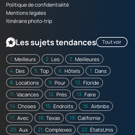
Politique de confidentialité
Mentions légales
Itinéraire photo‑trip
Les sujets tendances
Tout voir
Meilleurs
Les
Meilleures
Des
Top
Hôtels
Dans
Locations
Pour
Floride
Vacances
Près
Faire
Choses
Endroits
Airbnbs
Avec
Texas
Californie
Aux
Complexes
ÉtatsUnis