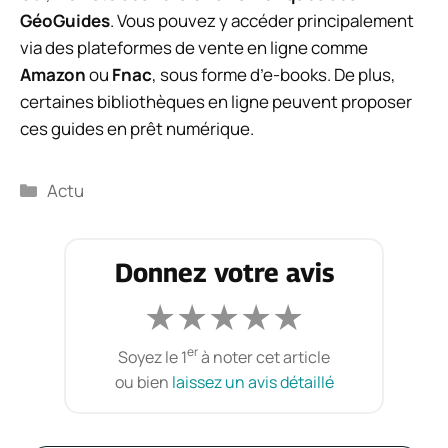
GéoGuides
. Vous pouvez y accéder principalement
via des plateformes de vente en ligne comme
Amazon
ou
Fnac
, sous forme d’e-books. De plus,
certaines bibliothèques en ligne peuvent proposer
ces guides en prêt numérique.
Catégories
Actu
Donnez votre avis
★
★
★
★
★
er
Soyez le 1
à noter cet article
ou bien
laissez un avis détaillé