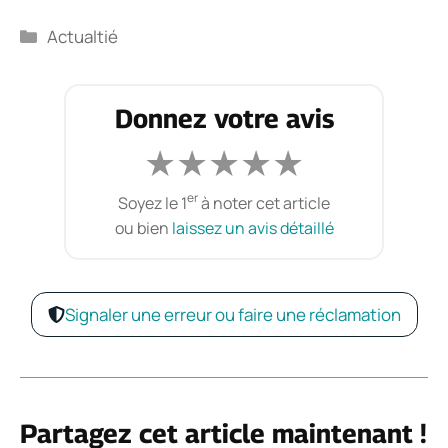
Catégories
Actualtié
Donnez votre avis
★
★
★
★
★
er
Soyez le 1
à noter cet article
ou bien
laissez un avis détaillé
Signaler une erreur ou faire une réclamation
Partagez cet article maintenant !