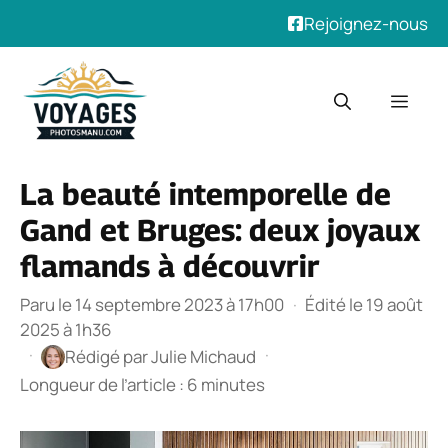
Rejoignez-nous
Aller
au
Men
contenu
La beauté intemporelle de
Gand et Bruges: deux joyaux
flamands à découvrir
Paru le 14 septembre 2023 à 17h00
·
Édité le 19 août
2025 à 1h36
·
·
Rédigé par
Julie Michaud
Longueur de l’article : 6 minutes