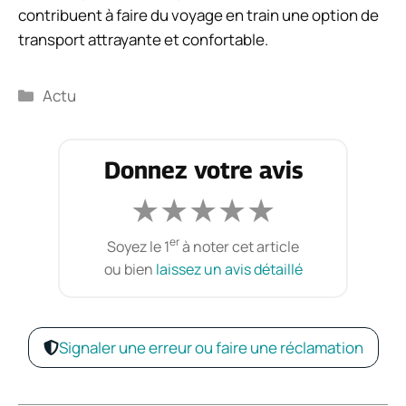
contribuent à faire du voyage en train une option de
transport attrayante et confortable.
Catégories
Actu
Donnez votre avis
★
★
★
★
★
er
Soyez le 1
à noter cet article
ou bien
laissez un avis détaillé
Signaler une erreur ou faire une réclamation