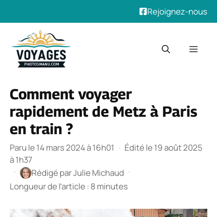
Rejoignez-nous
Aller
au
Men
contenu
Comment voyager
rapidement de Metz à Paris
en train ?
Paru le 14 mars 2024 à 16h01
·
Édité le 19 août 2025
à 1h37
·
·
Rédigé par
Julie Michaud
Longueur de l’article : 8 minutes