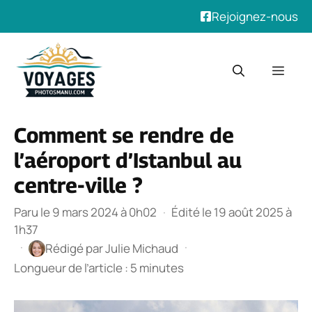
Rejoignez-nous
Aller
au
Men
contenu
Comment se rendre de
l’aéroport d’Istanbul au
centre-ville ?
Paru le 9 mars 2024 à 0h02
·
Édité le 19 août 2025 à
1h37
·
·
Rédigé par
Julie Michaud
Longueur de l’article : 5 minutes