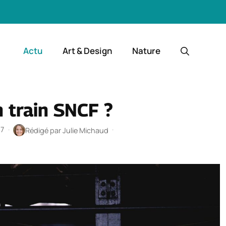
Actu
Art & Design
Nature
 train SNCF ?
37
·
·
Rédigé par
Julie Michaud