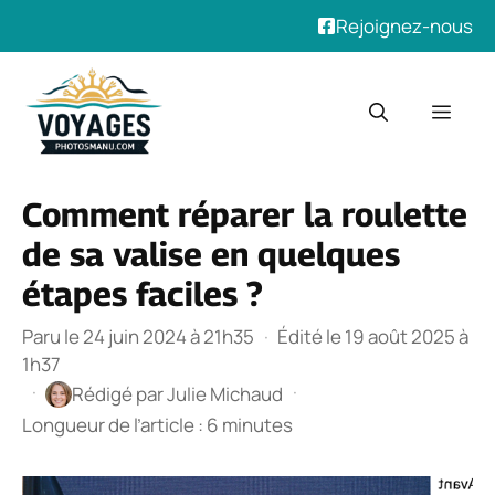
Rejoignez-nous
Aller
au
Men
contenu
Comment réparer la roulette
de sa valise en quelques
étapes faciles ?
Paru le 24 juin 2024 à 21h35
·
Édité le 19 août 2025 à
1h37
·
·
Rédigé par
Julie Michaud
Longueur de l’article : 6 minutes