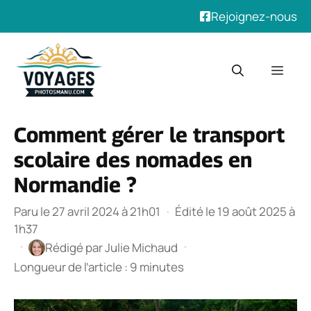
Rejoignez-nous
Aller
au
Men
contenu
Comment gérer le transport
scolaire des nomades en
Normandie ?
Paru le 27 avril 2024 à 21h01
·
Édité le 19 août 2025 à
1h37
·
·
Rédigé par
Julie Michaud
Longueur de l’article : 9 minutes