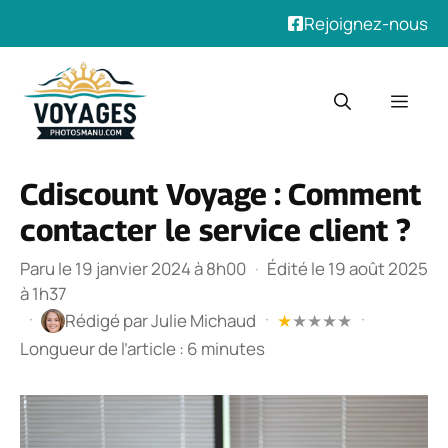
Rejoignez-nous
Aller
au
Men
contenu
Cdiscount Voyage : Comment
contacter le service client ?
Paru le 19 janvier 2024 à 8h00
·
Édité le 19 août 2025
à 1h37
·
·
·
Rédigé par
Julie Michaud
★
★
★
★
★
Longueur de l’article : 6 minutes