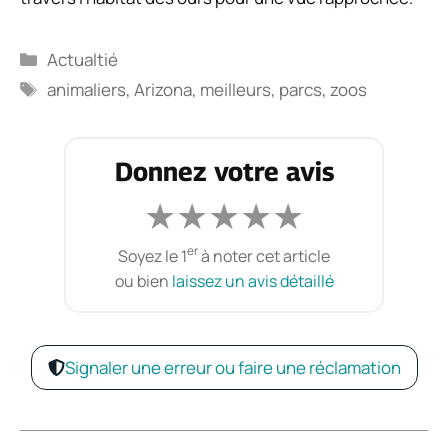
Catégories
Actualtié
Étiquettes
animaliers
,
Arizona
,
meilleurs
,
parcs
,
zoos
Donnez votre avis
★
★
★
★
★
er
Soyez le 1
à noter cet article
ou bien
laissez un avis détaillé
Signaler une erreur ou faire une réclamation