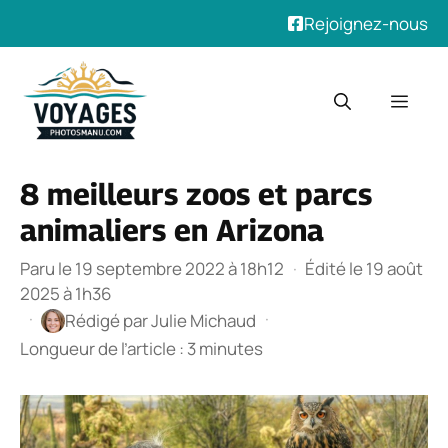
Rejoignez-nous
Aller
au
Men
contenu
8 meilleurs zoos et parcs
animaliers en Arizona
Paru le 19 septembre 2022 à 18h12
·
Édité le 19 août
2025 à 1h36
·
·
Rédigé par
Julie Michaud
Longueur de l’article : 3 minutes