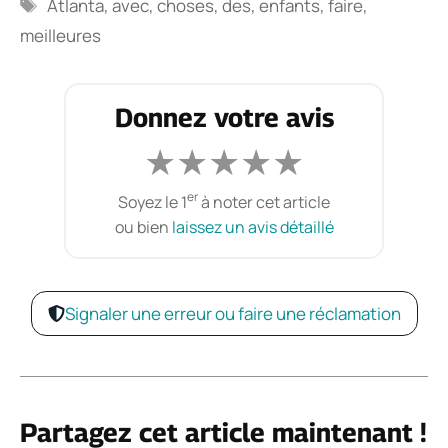
Étiquettes
Atlanta
,
avec
,
choses
,
des
,
enfants
,
faire
,
meilleures
Donnez votre avis
★
★
★
★
★
er
Soyez le 1
à noter cet article
ou bien
laissez un avis détaillé
Signaler une erreur ou faire une réclamation
Partagez cet article maintenant !