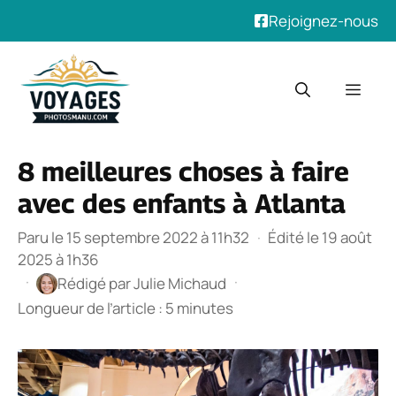
Rejoignez-nous
Aller
au
Men
contenu
8 meilleures choses à faire
avec des enfants à Atlanta
Paru le 15 septembre 2022 à 11h32
·
Édité le 19 août
2025 à 1h36
·
·
Rédigé par
Julie Michaud
Longueur de l’article : 5 minutes