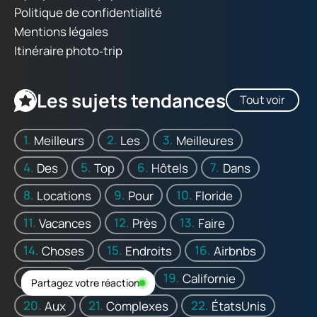
Politique de confidentialité
Mentions légales
Itinéraire photo‑trip
Les sujets tendances
Tout voir
Meilleurs
Les
Meilleures
Des
Top
Hôtels
Dans
Locations
Pour
Floride
Vacances
Près
Faire
Choses
Endroits
Airbnbs
Avec
Texas
Californie
Partagez votre réaction
Aux
Complexes
ÉtatsUnis