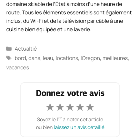
domaine skiable de l’État à moins d’une heure de
route. Tous les éléments essentiels sont également
inclus, du Wi-Fi et de la télévision par câble à une
cuisine bien équipée et une laverie.
Catégories
Actualtié
Étiquettes
bord
,
dans
,
leau
,
locations
,
lOregon
,
meilleures
,
vacances
Donnez votre avis
★
★
★
★
★
er
Soyez le 1
à noter cet article
ou bien
laissez un avis détaillé