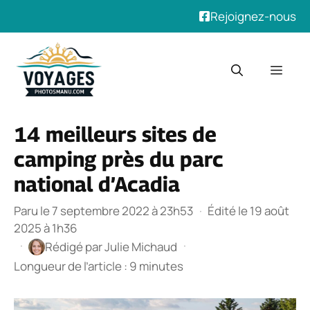
Rejoignez-nous
Aller
au
Men
contenu
14 meilleurs sites de
camping près du parc
national d’Acadia
Paru le 7 septembre 2022 à 23h53
·
Édité le 19 août
2025 à 1h36
·
·
Rédigé par
Julie Michaud
Longueur de l’article : 9 minutes