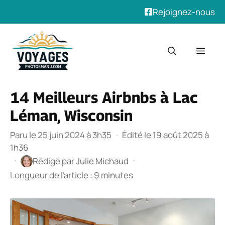
Rejoignez-nous
Aller
au
Men
contenu
14 Meilleurs Airbnbs à Lac
Léman, Wisconsin
Paru le 25 juin 2024 à 3h35
·
Édité le 19 août 2025 à
1h36
·
·
Rédigé par
Julie Michaud
Longueur de l’article : 9 minutes