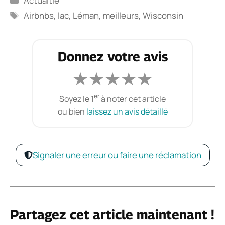
Actualtié
Étiquettes
Airbnbs
,
lac
,
Léman
,
meilleurs
,
Wisconsin
Donnez votre avis
★
★
★
★
★
er
Soyez le 1
à noter cet article
ou bien
laissez un avis détaillé
Signaler une erreur ou faire une réclamation
Partagez cet article maintenant !