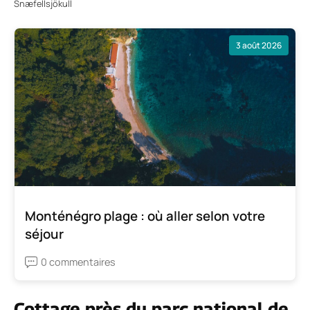
Snæfellsjökull
3 août 2026
Monténégro plage : où aller selon votre
séjour
0 commentaires
Cottage près du parc national de