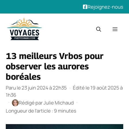
Rejoignez-nous
Aller
au
Men
contenu
13 meilleurs Vrbos pour
observer les aurores
boréales
Paru le 23 juin 2024 à 22h35
·
Édité le 19 août 2025 à
1h36
·
·
Rédigé par
Julie Michaud
Longueur de l’article : 9 minutes