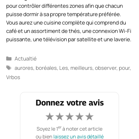
pour contrôler différentes zones afin que chacun
puisse dormir à sa propre température préférée.
Vous aurez une cuisine complète qui comprend du
café et un assortiment de thés, une connexion Wi-Fi
puissante, une télévision par satellite et une laverie.
Catégories
Actualtié
Étiquettes
aurores
,
boréales
,
Les
,
meilleurs
,
observer
,
pour
,
Vrbos
Donnez votre avis
★
★
★
★
★
er
Soyez le 1
à noter cet article
ou bien
laissez un avis détaillé