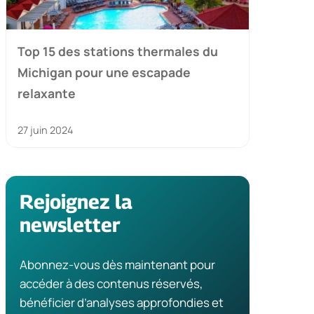
Top 15 des stations thermales du
Michigan pour une escapade
relaxante
27 juin 2024
Rejoignez la
newsletter
Abonnez-vous dès maintenant pour
accéder à des contenus réservés,
bénéficier d’analyses approfondies et