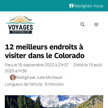
Rejoignez-nous
Aller
au
Men
contenu
12 meilleurs endroits à
visiter dans le Colorado
Paru le 16 septembre 2022 à 21h37
·
Édité le 19 août
2025 à 1h36
·
·
Rédigé par
Julie Michaud
Longueur de l’article : 8 minutes