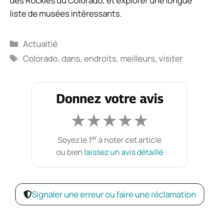
des Rockies du Colorado, et explorer une longue
liste de musées intéressants.
Catégories
Actualtié
Étiquettes
Colorado
,
dans
,
endroits
,
meilleurs
,
visiter
Donnez votre avis
★
★
★
★
★
er
Soyez le 1
à noter cet article
ou bien
laissez un avis détaillé
Signaler une erreur ou faire une réclamation