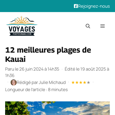
Rejoignez-nous
Aller
au
Men
contenu
12 meilleures plages de
Kauai
Paru le 26 juin 2024 à 14h35
·
Édité le 19 août 2025 à
1h36
·
·
·
Rédigé par
Julie Michaud
★
★
★
★
★
Longueur de l’article : 8 minutes