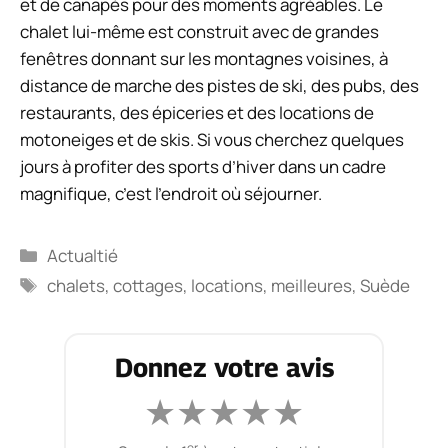
et de canapés pour des moments agréables. Le
chalet lui-même est construit avec de grandes
fenêtres donnant sur les montagnes voisines, à
distance de marche des pistes de ski, des pubs, des
restaurants, des épiceries et des locations de
motoneiges et de skis. Si vous cherchez quelques
jours à profiter des sports d’hiver dans un cadre
magnifique, c’est l’endroit où séjourner.
Catégories
Actualtié
Étiquettes
chalets
,
cottages
,
locations
,
meilleures
,
Suède
Donnez votre avis
★
★
★
★
★
er