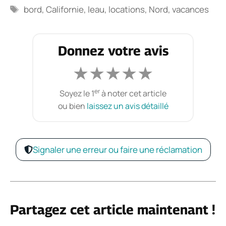
Étiquettes
bord
,
Californie
,
leau
,
locations
,
Nord
,
vacances
Donnez votre avis
★
★
★
★
★
er
Soyez le 1
à noter cet article
ou bien
laissez un avis détaillé
Signaler une erreur ou faire une réclamation
Partagez cet article maintenant !