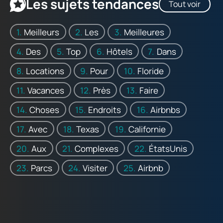
Les sujets tendances
Tout voir
Meilleurs
Les
Meilleures
Des
Top
Hôtels
Dans
Locations
Pour
Floride
Vacances
Près
Faire
Choses
Endroits
Airbnbs
Avec
Texas
Californie
Aux
Complexes
ÉtatsUnis
Parcs
Visiter
Airbnb