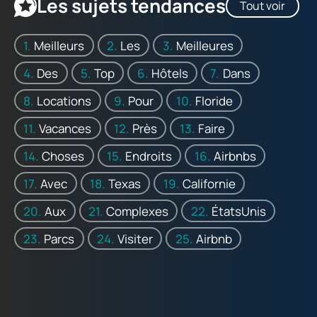
Les sujets tendances
Tout voir
Meilleurs
Les
Meilleures
Des
Top
Hôtels
Dans
Locations
Pour
Floride
Vacances
Près
Faire
Choses
Endroits
Airbnbs
Avec
Texas
Californie
Aux
Complexes
ÉtatsUnis
Parcs
Visiter
Airbnb