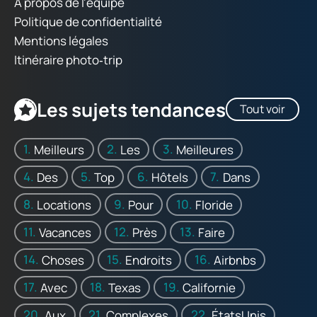
À propos de l'équipe
Politique de confidentialité
Mentions légales
Itinéraire photo‑trip
Les sujets tendances
Tout voir
Meilleurs
Les
Meilleures
Des
Top
Hôtels
Dans
Locations
Pour
Floride
Vacances
Près
Faire
Choses
Endroits
Airbnbs
Avec
Texas
Californie
Aux
Complexes
ÉtatsUnis