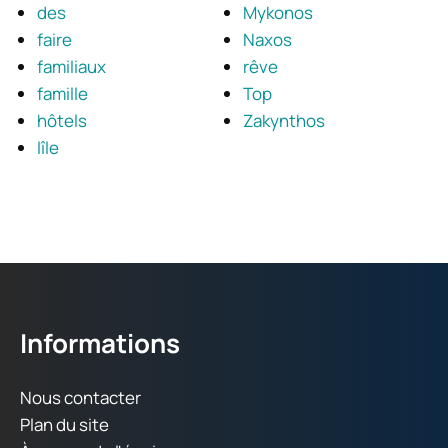
des
Mykonos
faire
Naxos
familiaux
rêve
famille
Top
hôtels
Zakynthos
lîle
Informations
Nous contacter
Plan du site