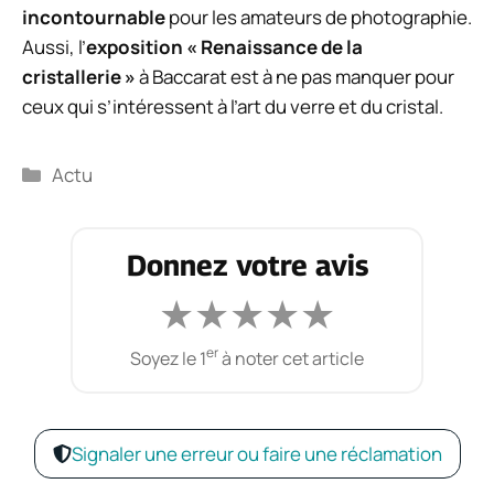
incontournable
pour les amateurs de photographie.
Aussi, l’
exposition « Renaissance de la
cristallerie »
à Baccarat est à ne pas manquer pour
ceux qui s’intéressent à l’art du verre et du cristal.
Catégories
Actu
Donnez votre avis
★
★
★
★
★
er
Soyez le 1
à noter cet article
Signaler une erreur ou faire une réclamation