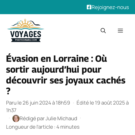
Rejoignez-nous
Aller
au
Men
contenu
Évasion en Lorraine : Où
sortir aujourd’hui pour
découvrir ses joyaux cachés
?
Paru le 26 juin 2024 à 18h59
·
Édité le 19 août 2025 à
1h37
·
·
Rédigé par
Julie Michaud
Longueur de l’article : 4 minutes