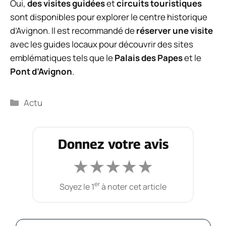
Oui,
des visites guidées
et
circuits touristiques
sont disponibles pour explorer le centre historique
d’Avignon. Il est recommandé de
réserver une visite
avec les guides locaux pour découvrir des sites
emblématiques tels que le
Palais des Papes
et le
Pont d’Avignon
.
Catégories
Actu
Donnez votre avis
★
★
★
★
★
er
Soyez le 1
à noter cet article