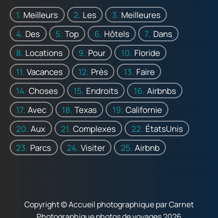
Meilleurs
Les
Meilleures
Des
Top
Hôtels
Dans
Locations
Pour
Floride
Vacances
Près
Faire
Choses
Endroits
Airbnbs
Avec
Texas
Californie
Aux
Complexes
ÉtatsUnis
Parcs
Visiter
Airbnb
Copyright © Accueil photographique par Carnet
Photographique photos de voyages 2026