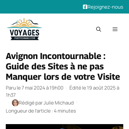
Rejoignez-nous
Aller
au
Men
contenu
Avignon Incontournable :
Guide des Sites à ne pas
Manquer lors de votre Visite
Paru le 7 mai 2024 à 19h00
·
Édité le 19 août 2025 à
1h37
·
·
Rédigé par
Julie Michaud
Longueur de l’article : 4 minutes