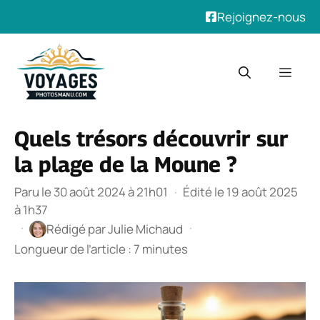
Rejoignez-nous
Aller
au
Men
contenu
Quels trésors découvrir sur
la plage de la Moune ?
Paru le 30 août 2024 à 21h01
·
Édité le 19 août 2025
à 1h37
·
·
Rédigé par
Julie Michaud
Longueur de l’article : 7 minutes