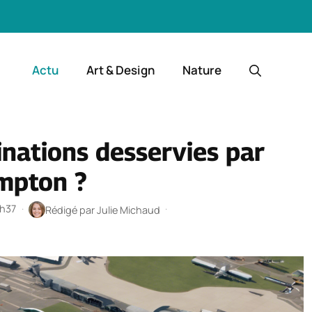
Actu
Art & Design
Nature
inations desservies par
mpton ?
1h37
·
·
Rédigé par
Julie Michaud