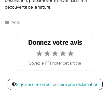
destination, préparer votre sac et partir à la
découverte de la nature.
Catégories
Actu
Donnez votre avis
★
★
★
★
★
er
Soyez le 1
à noter cet article
Signaler une erreur ou faire une réclamation