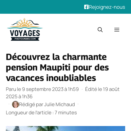
Rejoignez-nous
Aller
au
Men
contenu
Découvrez la charmante
pension Maupiti pour des
vacances inoubliables
Paru le 9 septembre 2023 à 1h59
·
Édité le 19 août
2025 à 1h36
·
·
Rédigé par
Julie Michaud
Longueur de l’article : 7 minutes