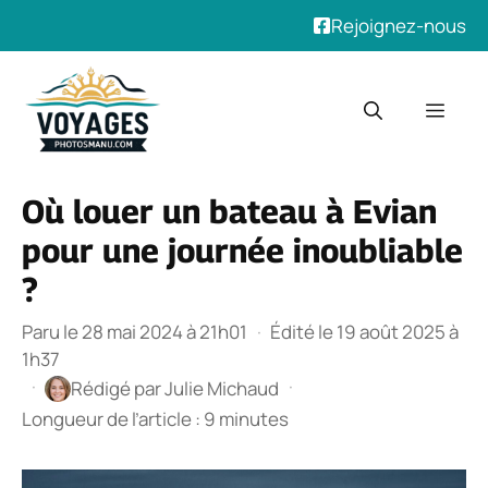
Rejoignez-nous
Aller
au
Men
contenu
Où louer un bateau à Evian
pour une journée inoubliable
?
Paru le 28 mai 2024 à 21h01
·
Édité le 19 août 2025 à
1h37
·
·
Rédigé par
Julie Michaud
Longueur de l’article : 9 minutes