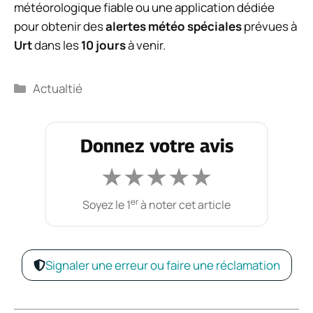
météorologique fiable ou une application dédiée
pour obtenir des
alertes météo spéciales
prévues à
Urt
dans les
10 jours
à venir.
Catégories
Actualtié
Donnez votre avis
★
★
★
★
★
er
Soyez le 1
à noter cet article
Signaler une erreur ou faire une réclamation