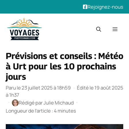
Rejoignez-nous
Aller
au
Men
contenu
Prévisions et conseils : Météo
à Urt pour les 10 prochains
jours
Paru le 23 juillet 2025 à 18h59
·
Édité le 19 août 2025
à 1h37
·
·
Rédigé par
Julie Michaud
Longueur de l’article : 4 minutes