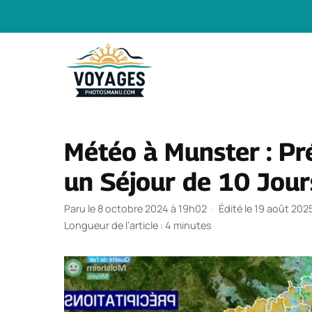
Aller
au
contenu
Météo à Munster : Pré
un Séjour de 10 Jour
Paru le 8 octobre 2024 à 19h02
·
Édité le 19 août 202
Longueur de l’article : 4 minutes