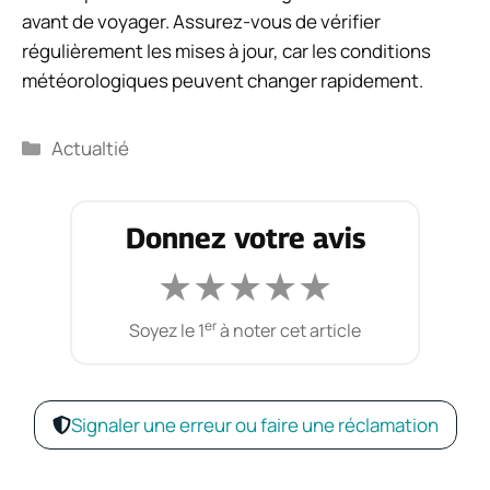
avant de voyager. Assurez-vous de vérifier
régulièrement les mises à jour, car les conditions
météorologiques peuvent changer rapidement.
Catégories
Actualtié
Donnez votre avis
★
★
★
★
★
er
Soyez le 1
à noter cet article
Signaler une erreur ou faire une réclamation