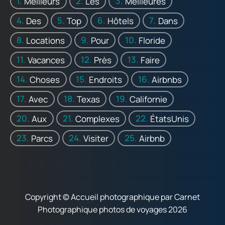
Meilleurs
Les
Meilleures
Des
Top
Hôtels
Dans
Locations
Pour
Floride
Vacances
Près
Faire
Choses
Endroits
Airbnbs
Avec
Texas
Californie
Aux
Complexes
ÉtatsUnis
Parcs
Visiter
Airbnb
Copyright © Accueil photographique par Carnet
Photographique photos de voyages 2026