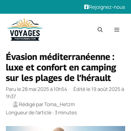
Rejoignez-nous
Aller
au
Men
contenu
Évasion méditerranéenne :
luxe et confort en camping
sur les plages de l’hérault
Paru le 28 mai 2025 à 10h54
·
Édité le 19 août 2025 à
1h37
·
·
Rédigé par
Toma_Hetzm
Longueur de l’article : 3 minutes