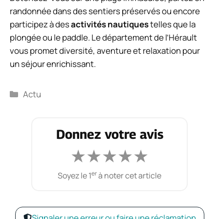
randonnée dans des sentiers préservés ou encore
participez à des
activités nautiques
telles que la
plongée ou le paddle. Le département de l’Hérault
vous promet diversité, aventure et relaxation pour
un séjour enrichissant.
Catégories
Actu
Donnez votre avis
★
★
★
★
★
er
Soyez le 1
à noter cet article
Signaler une erreur ou faire une réclamation