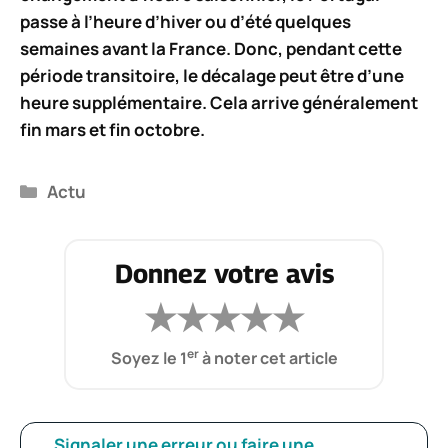
passe à l’heure d’hiver ou d’été quelques
semaines avant la France. Donc, pendant cette
période transitoire, le décalage peut être
d’une
heure supplémentaire
. Cela arrive généralement
fin mars et fin octobre.
Catégories
Actu
Donnez votre avis
★
★
★
★
★
er
Soyez le 1
à noter cet article
Signaler une erreur ou faire une