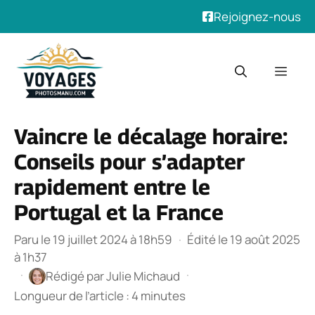
Rejoignez-nous
Aller
au
Men
contenu
Vaincre le décalage horaire:
Conseils pour s’adapter
rapidement entre le
Portugal et la France
Paru le 19 juillet 2024 à 18h59
·
Édité le 19 août 2025
à 1h37
·
·
Rédigé par
Julie Michaud
Longueur de l’article : 4 minutes