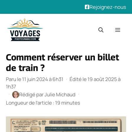
Rejoignez-nous
Aller
au
Men
contenu
Comment réserver un billet
de train ?
Paru le 11 juin 2024 à 6h31
·
Édité le 19 août 2025 à
1h37
·
·
Rédigé par
Julie Michaud
Longueur de l’article : 19 minutes