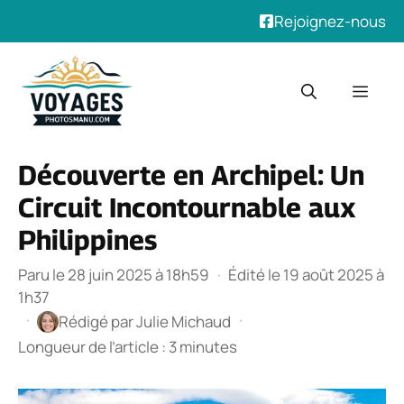
Rejoignez-nous
Aller
au
Men
contenu
Découverte en Archipel: Un
Circuit Incontournable aux
Philippines
Paru le 28 juin 2025 à 18h59
·
Édité le 19 août 2025 à
1h37
·
·
Rédigé par
Julie Michaud
Longueur de l’article : 3 minutes