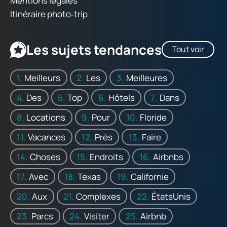
Mentions légales
Itinéraire photo‑trip
Les sujets tendances
Tout voir
Meilleurs
Les
Meilleures
Des
Top
Hôtels
Dans
Locations
Pour
Floride
Vacances
Près
Faire
Choses
Endroits
Airbnbs
Avec
Texas
Californie
Aux
Complexes
ÉtatsUnis
Parcs
Visiter
Airbnb