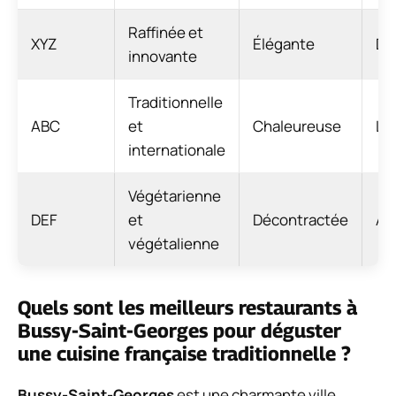
Raffinée et
XYZ
Élégante
Di
innovante
Traditionnelle
ABC
et
Chaleureuse
Li
internationale
Végétarienne
DEF
et
Décontractée
Ab
végétalienne
Quels sont les meilleurs restaurants à
Bussy-Saint-Georges pour déguster
une cuisine française traditionnelle ?
Bussy-Saint-Georges
est une charmante ville