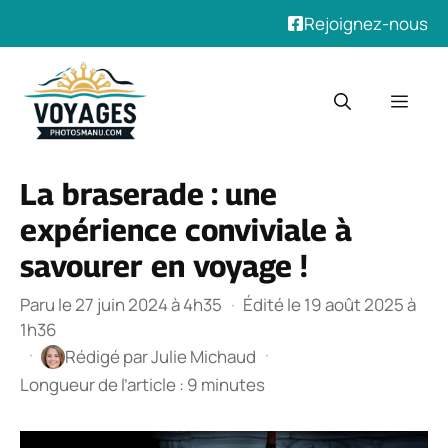
Rejoignez-nous
Aller
au
Men
contenu
La braserade : une
expérience conviviale à
savourer en voyage !
Paru le 27 juin 2024 à 4h35
·
Édité le 19 août 2025 à
1h36
·
·
Rédigé par
Julie Michaud
Longueur de l’article : 9 minutes