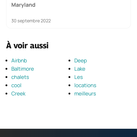
Maryland
30 septembre 2022
À voir aussi
Airbnb
Deep
Baltimore
Lake
chalets
Les
cool
locations
Creek
meilleurs